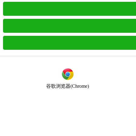
谷歌浏览器(Chrome)